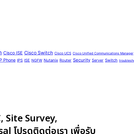
n
Cisco Switch
Cisco ISE
Cisco UCS
Cisco Unified Communications Manager
IP Phone
Security
Nutanix
Switch
IPS
ISE
NGFW
Router
Server
troublesh
 Site Survey,
 โปรดติดต่อเรา เพื่อรับ