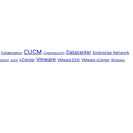
CUCM
Datacenter
Enterprise Network
Collaboration
Cybersecurity
Vmware
vCenter
VMware ESXi
VMware vCenter
uccx
ooting
Windows