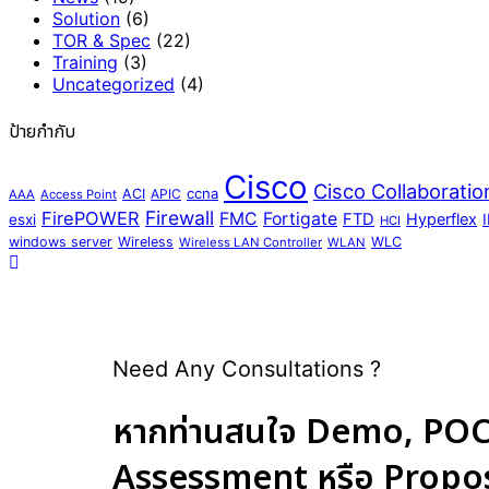
Solution
(6)
TOR & Spec
(22)
Training
(3)
Uncategorized
(4)
ป้ายกำกับ
Cisco
Cisco Collaboratio
ccna
ACI
APIC
AAA
Access Point
Firewall
FirePOWER
FMC
Fortigate
FTD
Hyperflex
esxi
HCI
windows server
Wireless
WLC
Wireless LAN Controller
WLAN
Need Any Consultations ?
หากท่านสนใจ Demo, POC,
Assessment หรือ Proposal