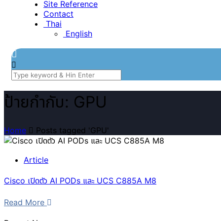
Site Reference
Contact
Thai
English
ป้ายกำกับ: GPU
Home
Posts tagged 'GPU'
Article
Cisco เปิดตัว AI PODs และ UCS C885A M8
Read More