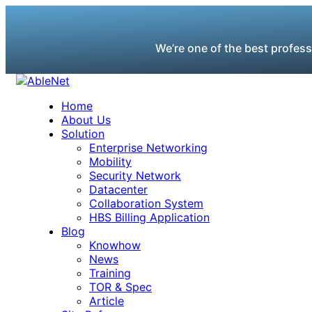
We’re one of the best profess
Home
About Us
Solution
Enterprise Networking
Mobility
Security Network
Datacenter
Collaboration System
HBS Billing Application
Blog
Knowhow
News
Training
TOR & Spec
Article