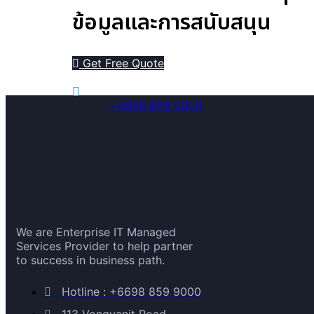
ข้อมูลและการสนับสนุน
Get Free Quote
Hotline
+6698 859 9000
We are Enterprise IT Managed
Services Provider to help partner
to success in business path.
Hotline : +6698 859 9000
113 Vongvanit Road