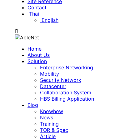
Site Reference
Contact
Thai
English
Home
About Us
Solution
Enterprise Networking
Mobility
Security Network
Datacenter
Collaboration System
HBS Billing Application
Blog
Knowhow
News
Training
TOR & Spec
Article