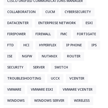
CISCO UNIFIED COMMUNICATIONS MANAGER
COLLABORATION
CUCM
CYBERSECURITY
DATACENTER
ENTERPRISE NETWORK
ESXI
FIREPOWER
FIREWALL
FMC
FORTIGATE
FTD
HCI
HYPERFLEX
IP PHONE
IPS
ISE
NGFW
NUTANIX
ROUTER
SECURITY
SERVER
SWITCH
TROUBLESHOOTING
UCCX
VCENTER
VMWARE
VMWARE ESXI
VMWARE VCENTER
WINDOWS
WINDOWS SERVER
WIRELESS