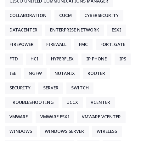
CISCO UNIFIED COMMUNICATIONS MANAGER
COLLABORATION
CUCM
CYBERSECURITY
DATACENTER
ENTERPRISE NETWORK
ESXI
FIREPOWER
FIREWALL
FMC
FORTIGATE
FTD
HCI
HYPERFLEX
IP PHONE
IPS
ISE
NGFW
NUTANIX
ROUTER
SECURITY
SERVER
SWITCH
TROUBLESHOOTING
UCCX
VCENTER
VMWARE
VMWARE ESXI
VMWARE VCENTER
WINDOWS
WINDOWS SERVER
WIRELESS