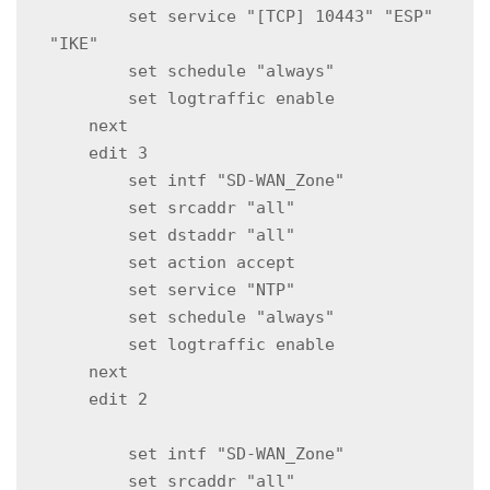
        set service "[TCP] 10443" "ESP" 
"IKE"

        set schedule "always"

        set logtraffic enable

    next

    edit 3

        set intf "SD-WAN_Zone"

        set srcaddr "all"

        set dstaddr "all"

        set action accept

        set service "NTP"

        set schedule "always"

        set logtraffic enable

    next

    edit 2

        set intf "SD-WAN_Zone"

        set srcaddr "all"
