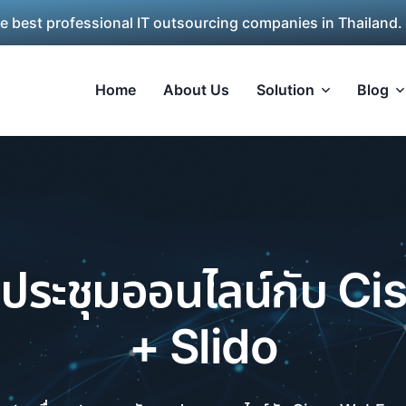
he best professional IT outsourcing companies in Thailand.
Home
About Us
Solution
Blog
รประชุมออนไลน์กับ C
+ Slido