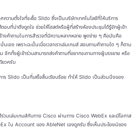
ั้งใจที่จะซื้อ Slido ซึ่งเป็นบริษัทเทคโนโลยีที่ให้บริการ
น่าดึงดูดใจ ช่วยให้โฮสต์หรือผู้ที่สร้างห้องประชุมได้รู้จักผู้เข้า
้างคำถามในการสำรวจที่มีความหลากหลาย พูดง่าย ๆ คือมันคือ
่นเอง เพราะฉะนั้นเมื่อเวลาเราเล่มเกมส์ สอบถามคำถามใด ๆ ก็ตาม
ึ้น อีกทั้งผู้เข้าร่วมสามารถส่งคำถามที่อยากจะถามทางผู้บรรยาย หรือ
ดียวครับ
ร Slido เป็นที่เสร็จสิ้นเรียบร้อย ทำให้ Slido เป็นส่วนนึงของ
ด้ร่วมเล่มเกมส์กับทาง Cisco ผ่านทาง Cisco WebEx และมีโอกาส
bEx ใน Account ของ AbleNet เองดูครับ ซึ่งเห็นประโยชน์ชอง