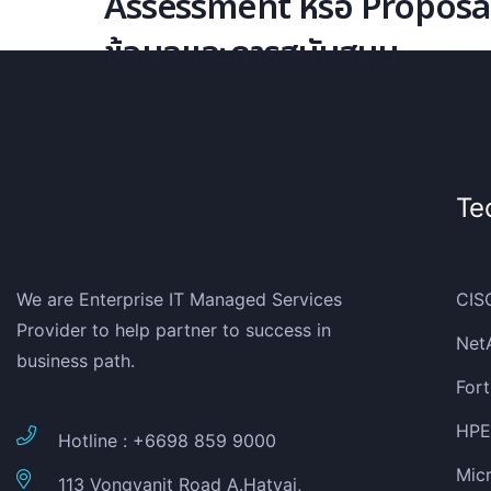
Assessment หรือ Proposal โ
ข้อมูลและการสนับสนุน
Te
We are Enterprise IT Managed Services
CIS
Provider to help partner to success in
Net
business path.
Fort
HPE 
Hotline : +6698 859 9000
Micr
113 Vongvanit Road A.Hatyai,