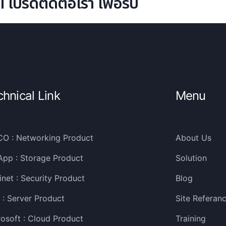
ปรดติดต่อเรา เพื่อรับ
chnical Link
Menu
CO : Networking Product
About Us
App : Storage Product
Solution
inet : Security Product
Blog
: Server Product
Site Referan
osoft : Cloud Product
Training