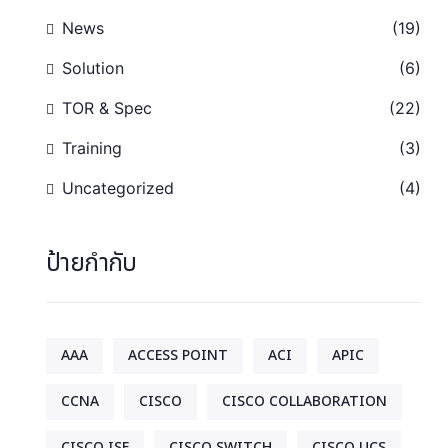
News
(19)
Solution
(6)
TOR & Spec
(22)
Training
(3)
Uncategorized
(4)
ป้ายกำกับ
AAA
ACCESS POINT
ACI
APIC
CCNA
CISCO
CISCO COLLABORATION
CISCO ISE
CISCO SWITCH
CISCO UCS