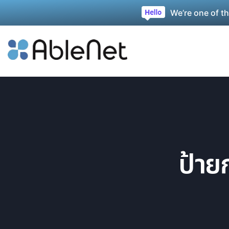
We’re one of t
ป้าย