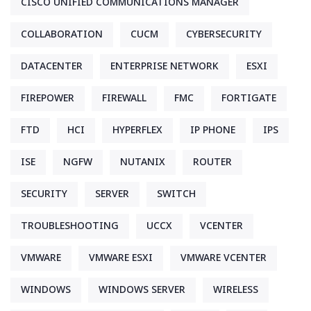
CISCO UNIFIED COMMUNICATIONS MANAGER
COLLABORATION
CUCM
CYBERSECURITY
DATACENTER
ENTERPRISE NETWORK
ESXI
FIREPOWER
FIREWALL
FMC
FORTIGATE
FTD
HCI
HYPERFLEX
IP PHONE
IPS
ISE
NGFW
NUTANIX
ROUTER
SECURITY
SERVER
SWITCH
TROUBLESHOOTING
UCCX
VCENTER
VMWARE
VMWARE ESXI
VMWARE VCENTER
WINDOWS
WINDOWS SERVER
WIRELESS