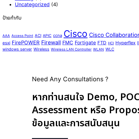
Uncategorized
(4)
ป้ายกำกับ
Cisco
Cisco Collaboratio
ccna
ACI
APIC
AAA
Access Point
Firewall
FirePOWER
FMC
Fortigate
FTD
Hyperflex
esxi
HCI
windows server
Wireless
WLC
Wireless LAN Controller
WLAN
Need Any Consultations ?
หากท่านสนใจ Demo, POC,
Assessment หรือ Proposal
ข้อมูลและการสนับสนุน