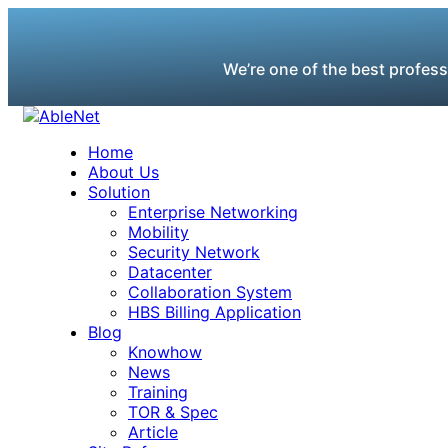
We’re one of the best profess
Home
About Us
Solution
Enterprise Networking
Mobility
Security Network
Datacenter
Collaboration System
HBS Billing Application
Blog
Knowhow
News
Training
TOR & Spec
Article