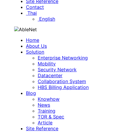
Site Reference
Contact
Thai
English
Home
About Us
Solution
Enterprise Networking
Mobility
Security Network
Datacenter
Collaboration System
HBS Billing Application
Blog
Knowhow
News
Training
TOR & Spec
Article
Site Reference