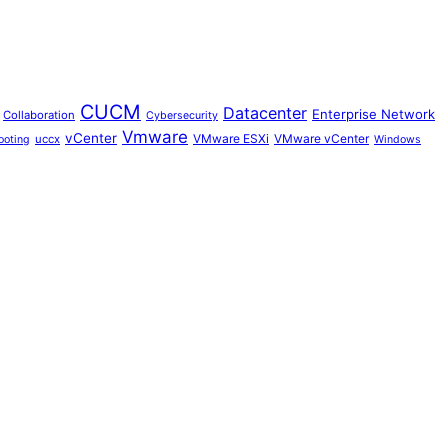
CUCM
Datacenter
Enterprise Network
Collaboration
Cybersecurity
Vmware
vCenter
VMware ESXi
VMware vCenter
uccx
ooting
Windows