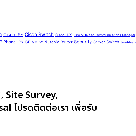
n
Cisco Switch
Cisco ISE
Cisco UCS
Cisco Unified Communications Manager
IP Phone
Security
Nutanix
Switch
IPS
ISE
NGFW
Router
Server
troublesh
 Site Survey,
 โปรดติดต่อเรา เพื่อรับ