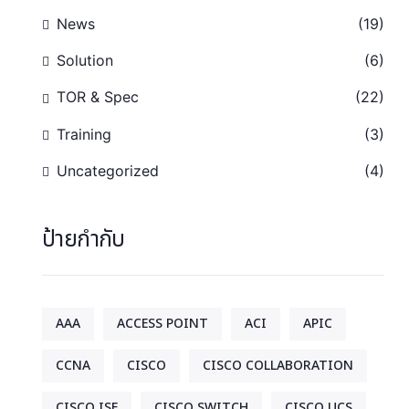
News
(19)
Solution
(6)
TOR & Spec
(22)
Training
(3)
Uncategorized
(4)
ป้ายกำกับ
AAA
ACCESS POINT
ACI
APIC
CCNA
CISCO
CISCO COLLABORATION
CISCO ISE
CISCO SWITCH
CISCO UCS