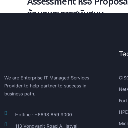
Assessment หรือ Proposal โ
ข้อมูลและการสนับสนุน
Te
We are Enterprise IT Managed Services
CIS
Provider to help partner to success in
Net
business path.
Fort
HPE 
Hotline : +6698 859 9000
Micr
113 Vongvanit Road A.Hatyai,