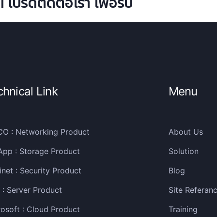
ปรดติดต่อเรา เพื่อรับ
chnical Link
Menu
CO : Networking Product
About Us
App : Storage Product
Solution
inet : Security Product
Blog
: Server Product
Site Referan
osoft : Cloud Product
Training