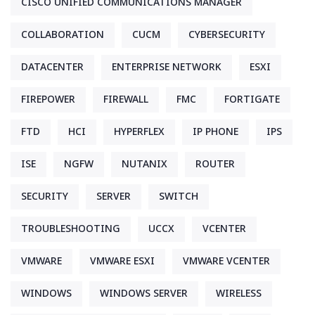
CISCO UNIFIED COMMUNICATIONS MANAGER
COLLABORATION
CUCM
CYBERSECURITY
DATACENTER
ENTERPRISE NETWORK
ESXI
FIREPOWER
FIREWALL
FMC
FORTIGATE
FTD
HCI
HYPERFLEX
IP PHONE
IPS
ISE
NGFW
NUTANIX
ROUTER
SECURITY
SERVER
SWITCH
TROUBLESHOOTING
UCCX
VCENTER
VMWARE
VMWARE ESXI
VMWARE VCENTER
WINDOWS
WINDOWS SERVER
WIRELESS