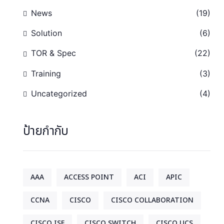
News
(19)
Solution
(6)
TOR & Spec
(22)
Training
(3)
Uncategorized
(4)
ป้ายกำกับ
AAA
ACCESS POINT
ACI
APIC
CCNA
CISCO
CISCO COLLABORATION
CISCO ISE
CISCO SWITCH
CISCO UCS