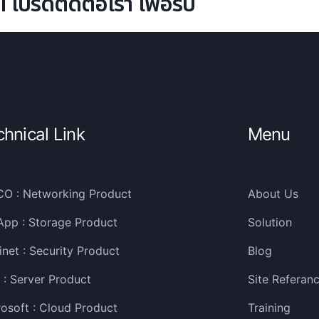
ปรดติดต่อเรา เพื่อรับ
chnical Link
Menu
CO : Networking Product
About Us
App : Storage Product
Solution
inet : Security Product
Blog
: Server Product
Site Referan
osoft : Cloud Product
Training