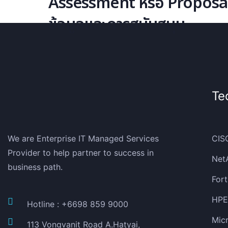
Assessment หรือ Proposal โ
ข้อมูลและการสนับสนุน
Te
We are Enterprise IT Managed Services
CIS
Provider to help partner to success in
Net
business path.
Fort
HPE 
Hotline : +6698 859 9000
Micr
113 Vongvanit Road A.Hatyai,