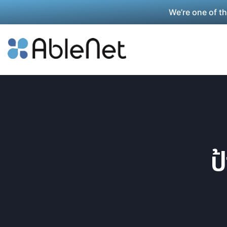
We’re one of t
ป