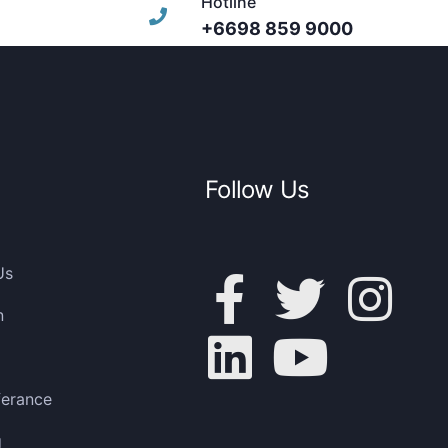
Hotline
+6698 859 9000
Follow Us
Us
n
ferance
g