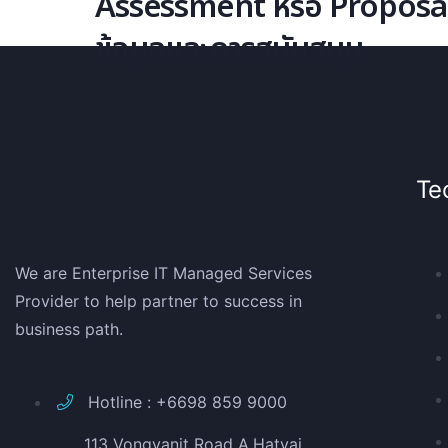
Assessment หรือ Proposal โ
ข้อมูลและการสนับสนุน
Te
We are Enterprise IT Managed Services
Provider to help partner to success in
business path.
Hotline : +6698 859 9000
113 Vongvanit Road A.Hatyai,