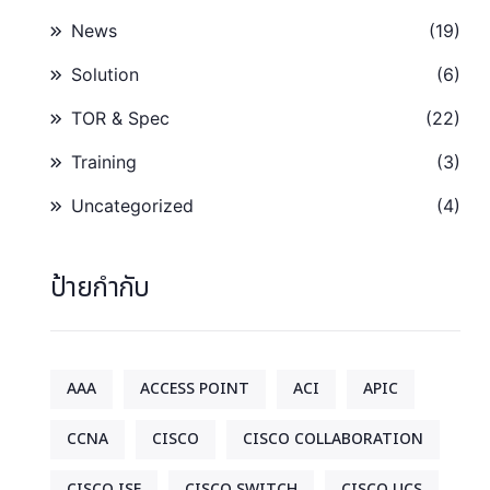
News
(19)
Solution
(6)
TOR & Spec
(22)
Training
(3)
Uncategorized
(4)
ป้ายกำกับ
AAA
ACCESS POINT
ACI
APIC
CCNA
CISCO
CISCO COLLABORATION
CISCO ISE
CISCO SWITCH
CISCO UCS