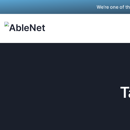
We’re one of t
T