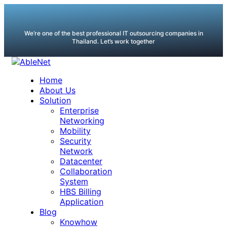
We’re one of the best professional IT outsourcing companies in
Thailand. Let’s work together
Home
About Us
Solution
Enterprise
Networking
Mobility
Security
Network
Datacenter
Collaboration
System
HBS Billing
Application
Blog
Knowhow