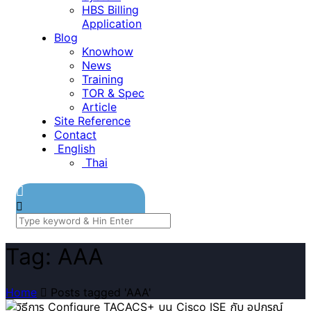
HBS Billing
Application
Blog
Knowhow
News
Training
TOR & Spec
Article
Site Reference
Contact
English
Thai
Tag: AAA
Home
Posts tagged 'AAA'