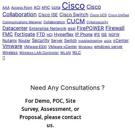
Cisco
Cisco
ccna
ACI
APIC
AAA
Access Point
Collaboration
Cisco Switch
Cisco ISE
Cisco UCS
Cisco Unified
CUCM
Collaboration
Communications Manager
Cybersecurity
Firewall
Datacenter
FirePOWER
Enterprise Network
esxi
FMC
Fortigate
FTD
Hyperflex
IP Phone
IPS
ISE
NGFW
HCI
Security
Nutanix
Switch
vCenter
Router
Server
uccx
troubleshooting
Vmware
VMware ESXi
VMware vCenter
windows server
Windows
Wireless
WLC
Wireless LAN Controller
WLAN
Need Any Consultations ?
For Demo, POC, Site
Survey, Assessment, or
Proposal, please contact
us.