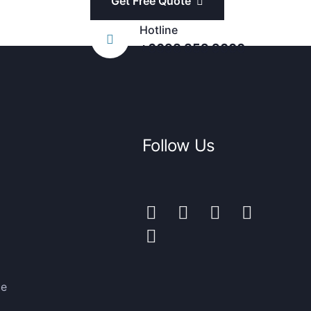
Get Free Quote
Hotline
+6698 859 9000
Follow Us
ce