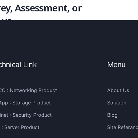
vey, Assessment, or
 us.
chnical Link
Menu
CO : Networking Product
About Us
App : Storage Product
Solution
inet : Security Product
Blog
: Server Product
Site Referan