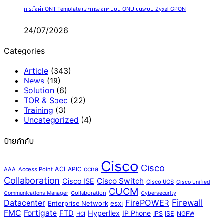
การตั้งค่า ONT Template และการลงทะเบียน ONU บนระบบ Zyxel GPON
24/07/2026
Categories
Article
(343)
News
(19)
Solution
(6)
TOR & Spec
(22)
Training
(3)
Uncategorized
(4)
ป้ายกำกับ
Cisco
Cisco
ccna
ACI
APIC
AAA
Access Point
Collaboration
Cisco Switch
Cisco ISE
Cisco UCS
Cisco Unified
CUCM
Collaboration
Communications Manager
Cybersecurity
Firewall
Datacenter
FirePOWER
Enterprise Network
esxi
FMC
Fortigate
FTD
Hyperflex
IP Phone
IPS
ISE
NGFW
HCI