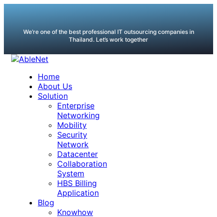
We’re one of the best professional IT outsourcing companies in
Thailand. Let’s work together
Home
About Us
Solution
Enterprise
Networking
Mobility
Security
Network
Datacenter
Collaboration
System
HBS Billing
Application
Blog
Knowhow